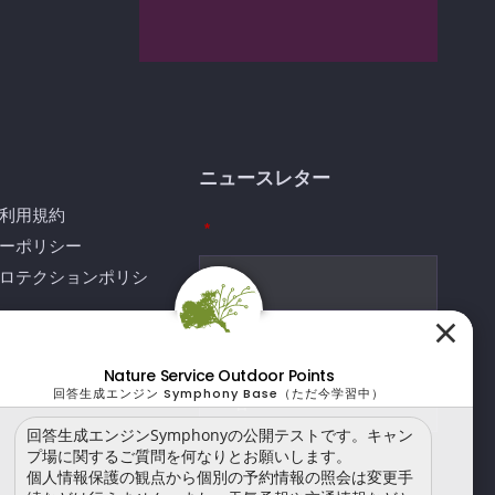
ニュースレター
利用規約
*
ーポリシー
ロテクションポリシ
×
団体
*
法に基づく表記
Nature Service Outdoor Points
回答生成エンジン Symphony Base（ただ今学習中）
せ
回答生成エンジンSymphonyの公開テストです。キャン
プ場に関するご質問を何なりとお願いします。
*
個人情報保護の観点から個別の予約情報の照会は変更手