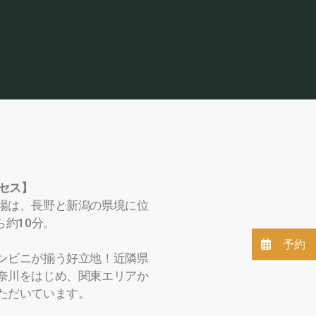
クセス】
場は、長野と新潟の県境に位
ら約10分。
予約
ンビニが揃う好立地！近隣県
奈川をはじめ、関東エリアか
ただいています。