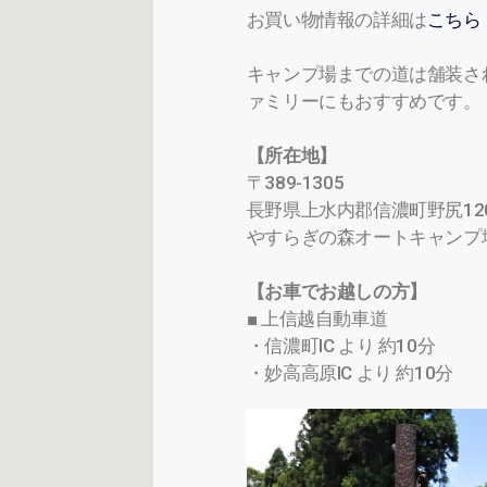
お買い物情報の詳細は
こちら
キャンプ場までの道は舗装さ
ァミリーにもおすすめです。
【所在地】
〒389-1305
長野県上水内郡信濃町野尻1200
やすらぎの森オートキャンプ
【お車でお越しの方】
■ 上信越自動車道
・信濃町IC より 約10分
・妙高高原IC より 約10分