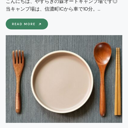
こんにちは、やすらぎの森オートキャンプ場です◎
当キャンプ場は、信濃町ICから車で10分。
...
い
READ MORE
よ
い
よ
キ
ャ
ン
プ、
近
隣
の
お
買
い
物
情
報！