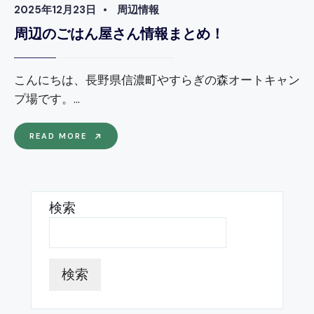
2025年12月23日
•
周辺情報
周辺のごはん屋さん情報まとめ！
こんにちは、長野県信濃町やすらぎの森オートキャン
プ場です。
...
周
READ MORE
辺
の
ご
は
ん
検索
屋
さ
ん
情
報
検索
ま
と
め！