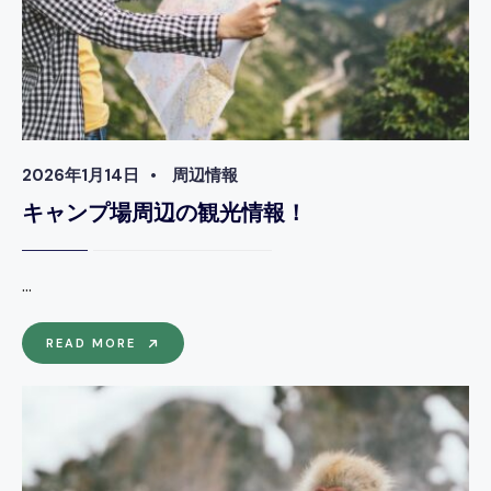
2026年1月14日
•
周辺情報
キャンプ場周辺の観光情報！
...
キ
READ MORE
ャ
ン
プ
場
周
辺
の