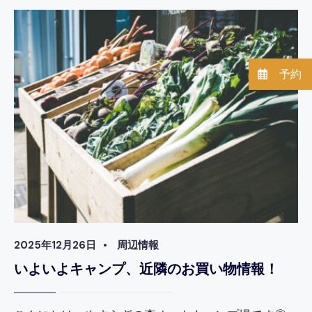
ン
プ
場
の
近
く
予約
の
お
風
呂
情
報
ま
と
め！
2025年12月26日
•
周辺情報
いよいよキャンプ、近隣のお買い物情報！