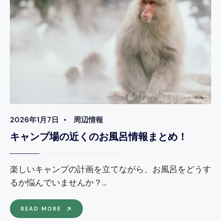
観
光
情
報！
2026年1月7日
•
周辺情報
キャンプ場の近くのお風呂情報まとめ！
楽しいキャンプの計画を立てながら、お風呂をどうす
るか悩んでいませんか？
...
キ
READ MORE
ャ